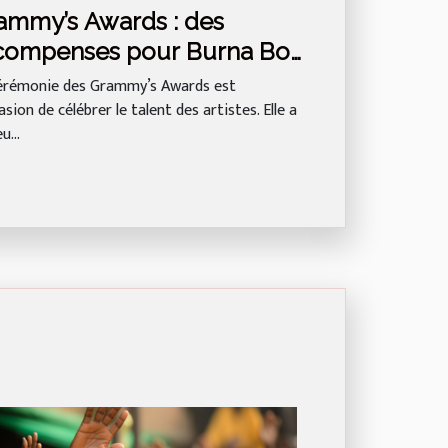
ammy’s Awards : des
compenses pour Burna Boy
 Wizkid
érémonie des Grammy’s Awards est
asion de célébrer le talent des artistes. Elle a
u...