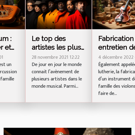
um :
Le top des
Fabrication
r et
artistes les plus
entretien d
influents au
violons
01
28 novembre 2021 12:22
4 décembre 2022 
 à
est un
monde
De jour en jour le monde
Également appelé
rcussion
connait l’avènement de
lutherie, la fabric
 famille
plusieurs artistes dans le
d’un instrument d
 ?
monde musical. Parmi...
famille des violon
faire de...