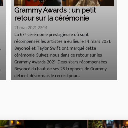
Grammy Awards : un petit
retour sur la cérémonie
21 mai 2021 22:14
La 63ᵉ cérémonie prestigieuse où sont
récompensés les artistes a eu lieu le 14 mars 2021.
Beyoncé et Taylor Swift ont marqué cette
4
cérémonie. Suivez-nous dans ce retour sur les
Grammy Awards 2021. Deux stars récompensées
Beyoncé du haut de ses 28 trophées de Grammy
a
détient désormais le record pour...