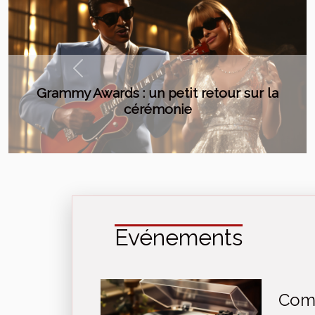
Previous
Saint-Malo : un festival-test plein air en
vue
Evénements
Com