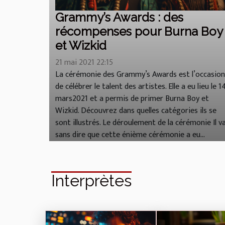
Grammy’s Awards : des
récompenses pour Burna Boy
et Wizkid
21 mai 2021 22:15
La cérémonie des Grammy’s Awards est l’occasion
de célébrer le talent des artistes. Elle a eu lieu le 1
mars2021 et a permis de primer Burna Boy et
Wizkid. Découvrez dans quelles catégories ils se
sont illustrés. Le déroulement de la cérémonie Il v
sans dire que cette énième cérémonie a eu...
Interprètes