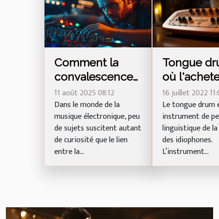
Tongue dr
Comment la
où l'achete
convalescence
comment
influence-t-elle
16 juillet 2022 11:
11 août 2025 08:12
apprendre
Le tongue drum 
la créativité des
Dans le monde de la
instrument de pe
musique électronique, peu
jouer cet
DJs ?
linguistique de la
de sujets suscitent autant
instrument
des idiophones.
de curiosité que le lien
L’instrument...
entre la...