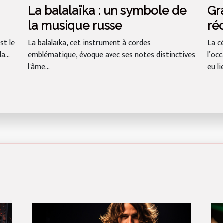
Gr
La balalaïka : un symbole de
ré
la musique russe
et
st le
La c
La balalaïka, cet instrument à cordes
a...
l’occ
emblématique, évoque avec ses notes distinctives
eu lie
l'âme...