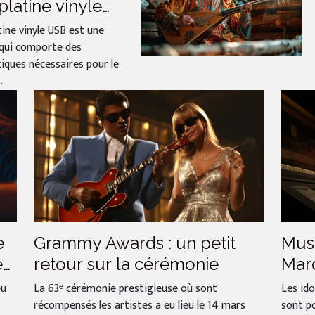
platine vinyle
 ?
tine vinyle USB est une
 qui comporte des
iques nécessaires pour le
.
Grammy Awards : un petit
Musi
e
retour sur la cérémonie
Mar
é
La 63ᵉ cérémonie prestigieuse où sont
Les ido
eu
récompensés les artistes a eu lieu le 14 mars
sont p