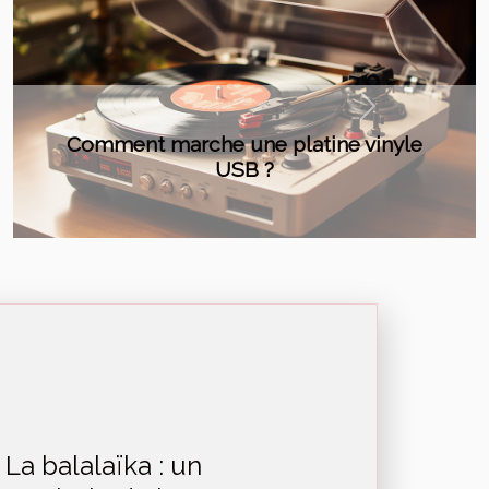
Next
Le top des artistes les plus influents au
monde
La balalaïka : un