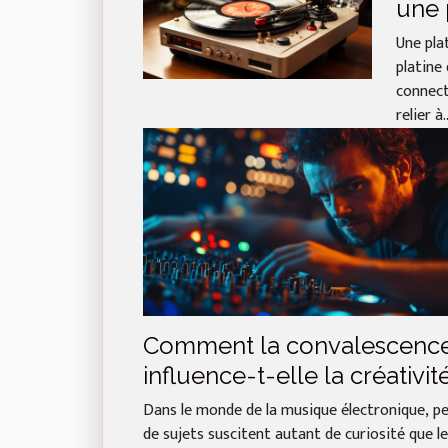
une 
USB
Une pla
platine
connect
relier à..
Comment la convalescenc
influence-t-elle la créativit
des DJs ?
Dans le monde de la musique électronique, p
de sujets suscitent autant de curiosité que le